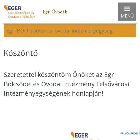
Egri Óvodák
MENÜ
Egri BÓI Felsővárosi óvodai intézményegység
Köszöntő
Szeretettel köszöntöm Önöket az Egri
Bölcsődei és Óvodai Intézmény Felsővárosi
Intézményegységének honlapján!