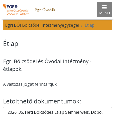
Egri Óvodák
MENÜ
Egri BÓI Bölcsődei Intézményegységei
Étlap
Étlap
Egri Bölcsõdei és Óvodai Intézmény -
étlapok.
A változás jogát fenntartjuk!
Letölthető dokumentumok:
2026. 35. Heti Bölcsődés Étlap Semmelweis, Dobó,